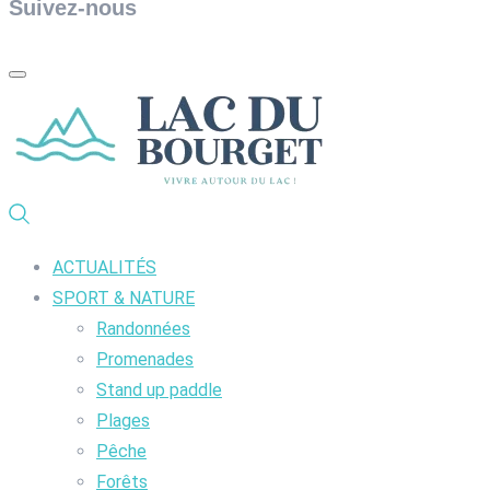
Suivez-nous
ACTUALITÉS
SPORT & NATURE
Randonnées
Promenades
Stand up paddle
Plages
Pêche
Forêts