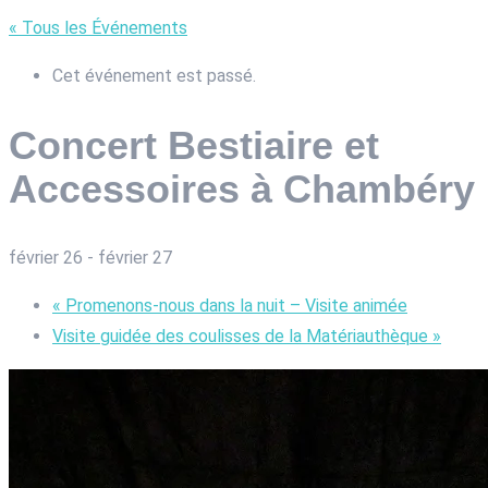
« Tous les Événements
Cet événement est passé.
Concert Bestiaire et
Accessoires à Chambéry
février 26
-
février 27
«
Promenons-nous dans la nuit – Visite animée
Visite guidée des coulisses de la Matériauthèque
»