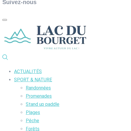
Suivez-nous
ACTUALITÉS
SPORT & NATURE
Randonnées
Promenades
Stand up paddle
Plages
Pêche
Forêts