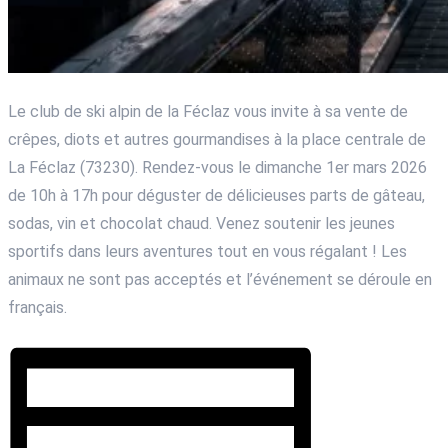
Le club de ski alpin de la Féclaz vous invite à sa vente de
crêpes, diots et autres gourmandises à la place centrale de
La Féclaz (73230). Rendez-vous le dimanche 1er mars 2026
de 10h à 17h pour déguster de délicieuses parts de gâteau,
sodas, vin et chocolat chaud. Venez soutenir les jeunes
sportifs dans leurs aventures tout en vous régalant ! Les
animaux ne sont pas acceptés et l’événement se déroule en
français.