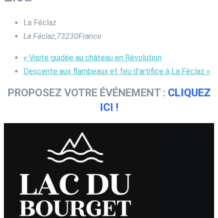
La Féclaz
La Féclaz
,
73230
France
«
Visite guidée au château en Révolution
Descente aux flambeaux et feu d’artifice à La Féclaz
»
PROPOSEZ VOTRE ÉVÉNEMENT :
CLIQUEZ
ICI !