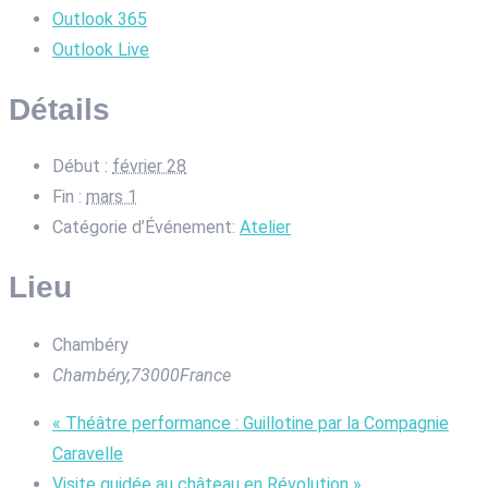
Outlook 365
Outlook Live
Détails
Début :
février 28
Fin :
mars 1
Catégorie d’Événement:
Atelier
Lieu
Chambéry
Chambéry
,
73000
France
«
Théâtre performance : Guillotine par la Compagnie
Caravelle
Visite guidée au château en Révolution
»