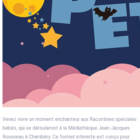
Venez vivre un moment enchanteur aux Racontines spéciales
bébés, qui se dérouleront à la Médiathèque Jean-Jacques
Rousseau à Chambéry. Ce format intimiste est conçu pour