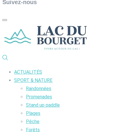
Suivez-nous
ACTUALITÉS
SPORT & NATURE
Randonnées
Promenades
Stand up paddle
Plages
Pêche
Forêts