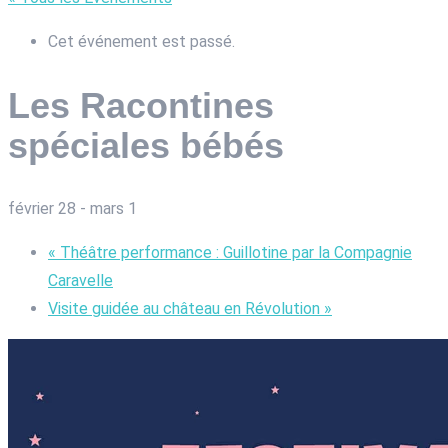
Cet événement est passé.
Les Racontines
spéciales bébés
février 28
-
mars 1
«
Théâtre performance : Guillotine par la Compagnie
Caravelle
Visite guidée au château en Révolution
»