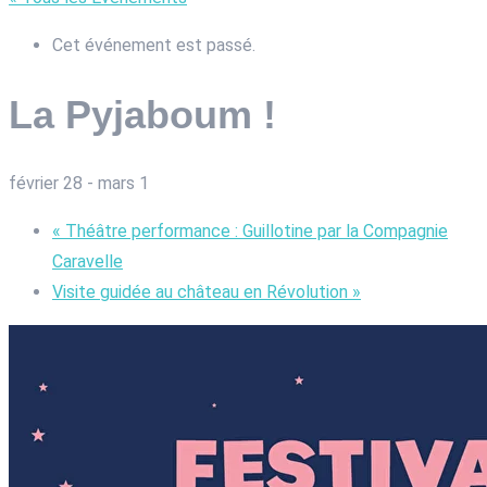
Cet événement est passé.
La Pyjaboum !
février 28
-
mars 1
«
Théâtre performance : Guillotine par la Compagnie
Caravelle
Visite guidée au château en Révolution
»