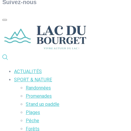
Suivez-nous
ACTUALITÉS
SPORT & NATURE
Randonnées
Promenades
Stand up paddle
Plages
Pêche
Forêts