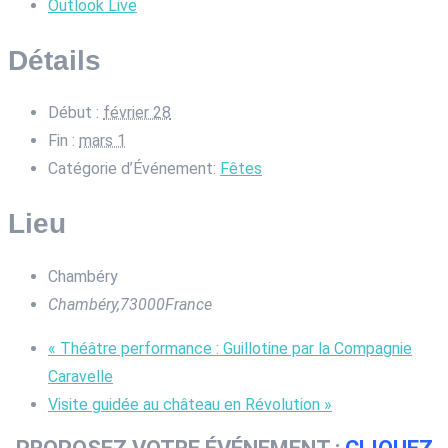
Outlook Live
Détails
Début :
février 28
Fin :
mars 1
Catégorie d’Événement:
Fêtes
Lieu
Chambéry
Chambéry
,
73000
France
«
Théâtre performance : Guillotine par la Compagnie
Caravelle
Visite guidée au château en Révolution
»