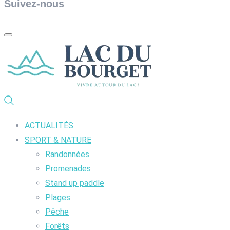
Suivez-nous
ACTUALITÉS
SPORT & NATURE
Randonnées
Promenades
Stand up paddle
Plages
Pêche
Forêts