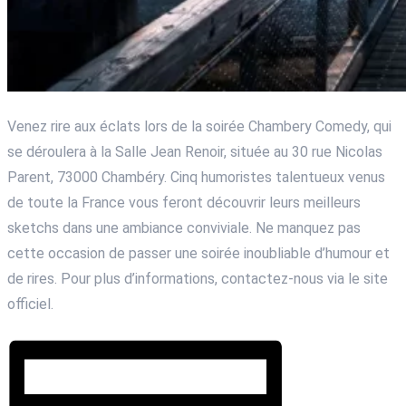
Venez rire aux éclats lors de la soirée Chambery Comedy, qui
se déroulera à la Salle Jean Renoir, située au 30 rue Nicolas
Parent, 73000 Chambéry. Cinq humoristes talentueux venus
de toute la France vous feront découvrir leurs meilleurs
sketchs dans une ambiance conviviale. Ne manquez pas
cette occasion de passer une soirée inoubliable d’humour et
de rires. Pour plus d’informations, contactez-nous via le site
officiel.