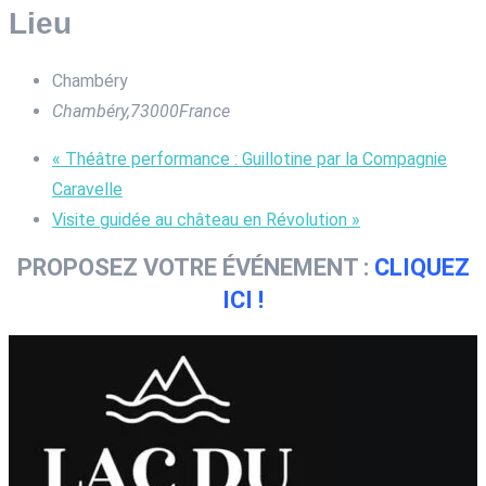
Lieu
Chambéry
Chambéry
,
73000
France
«
Théâtre performance : Guillotine par la Compagnie
Caravelle
Visite guidée au château en Révolution
»
PROPOSEZ VOTRE ÉVÉNEMENT :
CLIQUEZ
ICI !