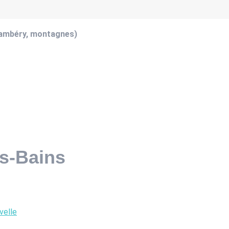
hambéry, montagnes)
es-Bains
velle