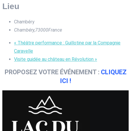
Lieu
Chambéry
Chambéry
,
73000
France
«
Théâtre performance : Guillotine par la Compagnie
Caravelle
Visite guidée au château en Révolution
»
PROPOSEZ VOTRE ÉVÉNEMENT :
CLIQUEZ
ICI !