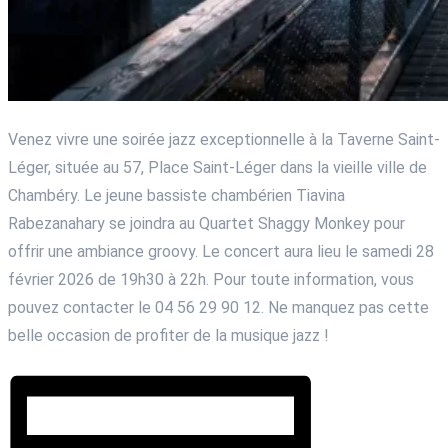
Venez vivre une soirée jazz exceptionnelle à la Taverne Saint-
Léger, située au 57, Place Saint-Léger dans la vieille ville de
Chambéry. Le jeune bassiste chambérien Tiavina
Rabezanahary se joindra au Quartet Shaggy Monkey pour
offrir une ambiance groovy. Le concert aura lieu le samedi 28
février 2026 de 19h30 à 22h. Pour toute information, vous
pouvez contacter le 04 56 29 90 12. Ne manquez pas cette
belle occasion de profiter de la musique jazz !