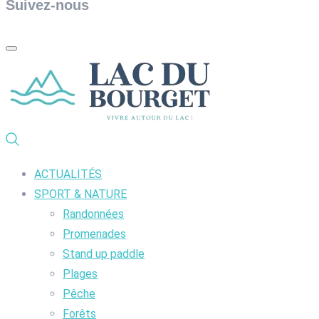
Suivez-nous
ACTUALITÉS
SPORT & NATURE
Randonnées
Promenades
Stand up paddle
Plages
Pêche
Forêts