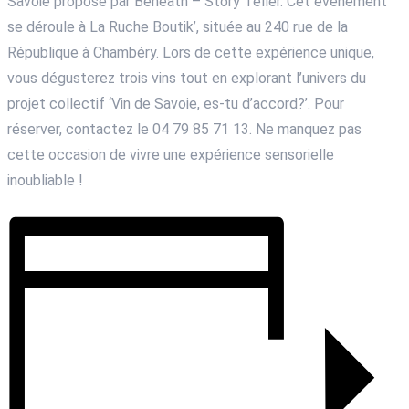
Savoie proposé par Beneath – Story Teller. Cet événement
se déroule à La Ruche Boutik’, située au 240 rue de la
République à Chambéry. Lors de cette expérience unique,
vous dégusterez trois vins tout en explorant l’univers du
projet collectif ‘Vin de Savoie, es-tu d’accord?’. Pour
réserver, contactez le 04 79 85 71 13. Ne manquez pas
cette occasion de vivre une expérience sensorielle
inoubliable !