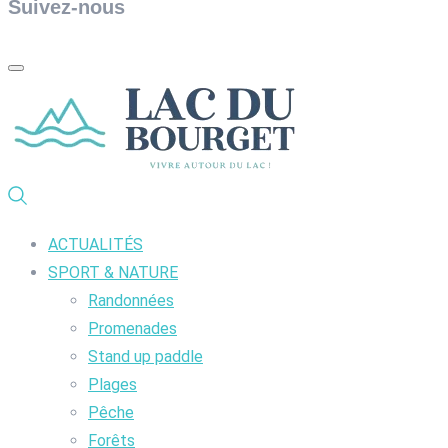
Suivez-nous
ACTUALITÉS
SPORT & NATURE
Randonnées
Promenades
Stand up paddle
Plages
Pêche
Forêts