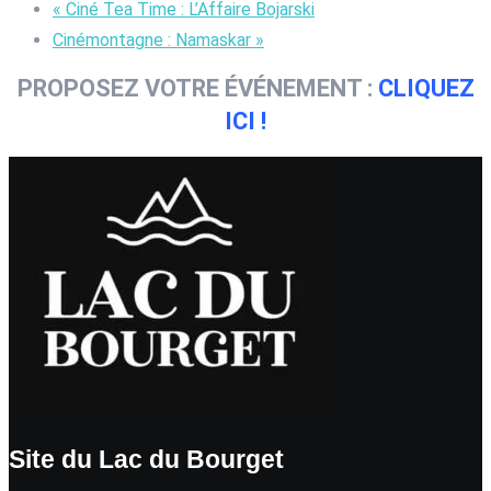
«
Ciné Tea Time : L’Affaire Bojarski
Cinémontagne : Namaskar
»
PROPOSEZ VOTRE ÉVÉNEMENT :
CLIQUEZ
ICI !
Site du Lac du Bourget