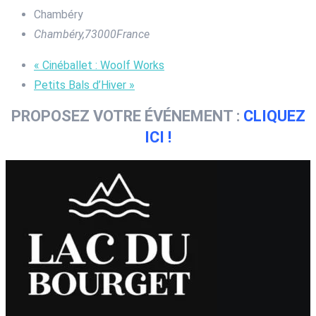
Chambéry
Chambéry
,
73000
France
«
Cinéballet : Woolf Works
Petits Bals d’Hiver
»
PROPOSEZ VOTRE ÉVÉNEMENT :
CLIQUEZ
ICI !