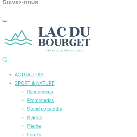
Suivez-nous
ACTUALITÉS
SPORT & NATURE
Randonnées
Promenades
Stand up paddle
Plages
Pêche
Forêts