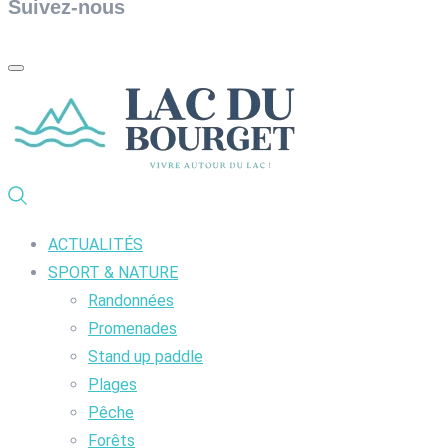
Suivez-nous
ACTUALITÉS
SPORT & NATURE
Randonnées
Promenades
Stand up paddle
Plages
Pêche
Forêts