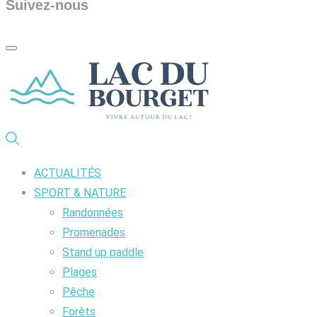
Suivez-nous
ACTUALITÉS
SPORT & NATURE
Randonnées
Promenades
Stand up paddle
Plages
Pêche
Forêts