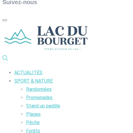
Suivez-nous
ACTUALITÉS
SPORT & NATURE
Randonnées
Promenades
Stand up paddle
Plages
Pêche
Forêts