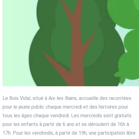
Le Bois Vidal, situé à Aix-les-Bains, accueille des racontées
pour le jeune public chaque mercredi et des histoires pour
tous les âges chaque vendredi. Les mercredis sont gratuits
pour les enfants à partir de 6 ans et se déroulent de 16h à
17h. Pour les vendredis, à partir de 19h, une participation libre