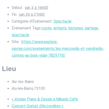
Début :
juin 3 à 16h00
Fin :
juin 26 à 21h00
Catégorie d’Événement:
Spectacle
Événement Tags:
conte
,
enfants
,
histoires
,
partage
,
spectacle
Site :
https://www.explore-
savoie.com/evenements/les-mercredis-et-vendredis-
contes-au-bois-vidal-7829718/
Lieu
Aix-les-Bains
Aix-les-Bains
,
73100
«
Atelier Piano & Dessin à Mikado Café
Concert Gratuit d’Accordéon
»