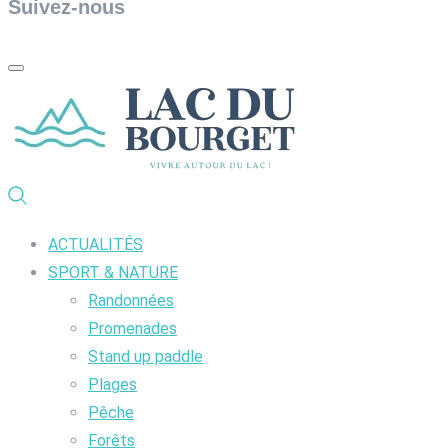
Suivez-nous
ACTUALITÉS
SPORT & NATURE
Randonnées
Promenades
Stand up paddle
Plages
Pêche
Forêts