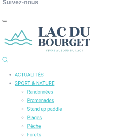
Suivez-nous
ACTUALITÉS
SPORT & NATURE
Randonnées
Promenades
Stand up paddle
Plages
Pêche
Forêts