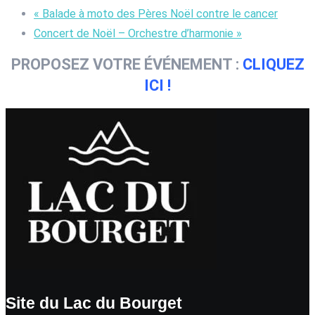
«
Balade à moto des Pères Noël contre le cancer
Concert de Noël – Orchestre d’harmonie
»
PROPOSEZ VOTRE ÉVÉNEMENT :
CLIQUEZ
ICI !
Site du Lac du Bourget