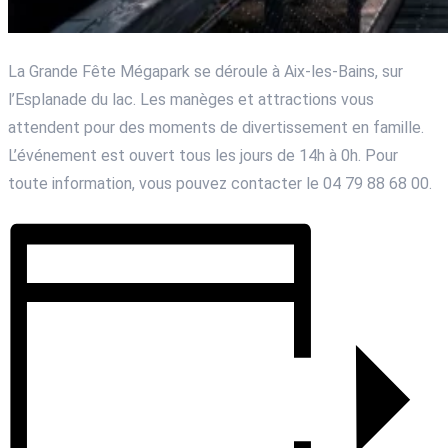
La Grande Fête Mégapark se déroule à Aix-les-Bains, sur
l’Esplanade du lac. Les manèges et attractions vous
attendent pour des moments de divertissement en famille.
L’événement est ouvert tous les jours de 14h à 0h. Pour
toute information, vous pouvez contacter le 04 79 88 68 00.