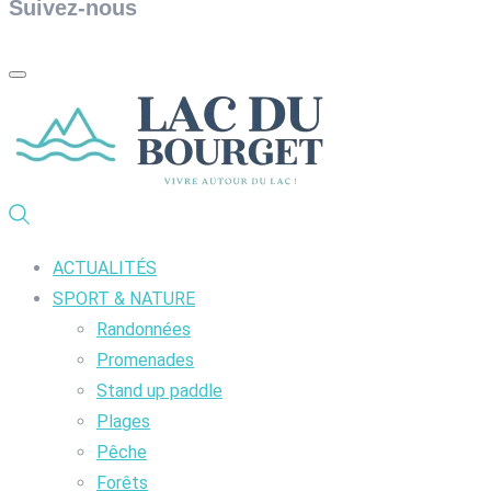
Suivez-nous
ACTUALITÉS
SPORT & NATURE
Randonnées
Promenades
Stand up paddle
Plages
Pêche
Forêts