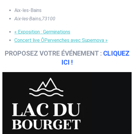
Aix-les-Bains
Aix-les-Bains
,
73100
«
Exposition : Germinations
Concert live ÔPervenches avec Supernova
»
PROPOSEZ VOTRE ÉVÉNEMENT :
CLIQUEZ
ICI !