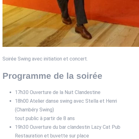
Soirée Swing avec initiation et concert.
Programme de la soirée
17h30 Ouverture de la Nuit Clandestine
18h00 Atelier danse swing avec Stella et Henri
(Chambéry Swing)
tout public à partir de 8 ans
19h30 Ouverture du bar clandestin Lazy Cat Pub
Restauration et buvette sur place