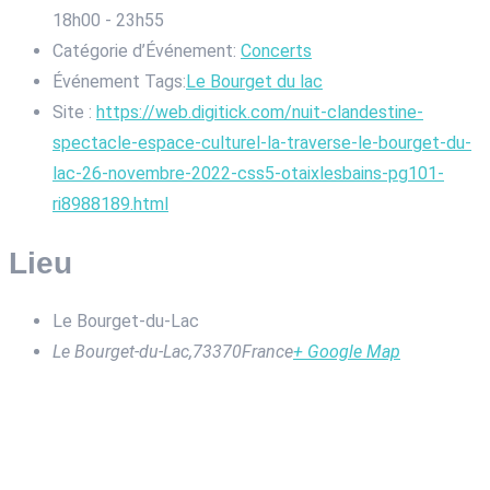
18h00 - 23h55
Catégorie d’Événement:
Concerts
Événement Tags:
Le Bourget du lac
Site :
https://web.digitick.com/nuit-clandestine-
spectacle-espace-culturel-la-traverse-le-bourget-du-
lac-26-novembre-2022-css5-otaixlesbains-pg101-
ri8988189.html
Lieu
Le Bourget-du-Lac
Le Bourget-du-Lac
,
73370
France
+ Google Map