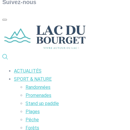
Suivez-nous
ACTUALITÉS
SPORT & NATURE
Randonnées
Promenades
Stand up paddle
Plages
Pêche
Forêts