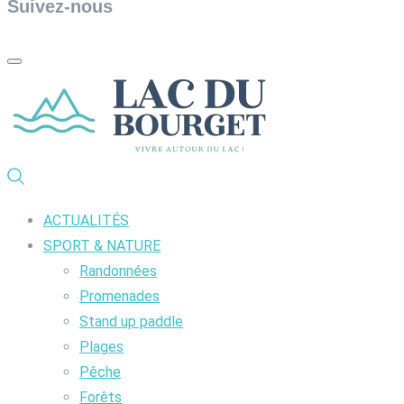
Suivez-nous
ACTUALITÉS
SPORT & NATURE
Randonnées
Promenades
Stand up paddle
Plages
Pêche
Forêts