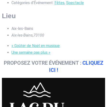
Catégories d’Événement:
Fêtes
,
Spectacle
Lieu
Aix-les-Bains
Aix-les-Bains
,
73100
«
Goûter de Noël en musique
Une semaine pas plus
»
PROPOSEZ VOTRE ÉVÉNEMENT :
CLIQUEZ
ICI !