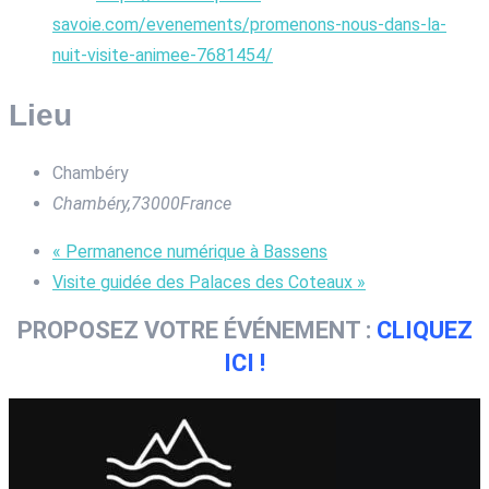
savoie.com/evenements/promenons-nous-dans-la-
nuit-visite-animee-7681454/
Lieu
Chambéry
Chambéry
,
73000
France
«
Permanence numérique à Bassens
Visite guidée des Palaces des Coteaux
»
PROPOSEZ VOTRE ÉVÉNEMENT :
CLIQUEZ
ICI !