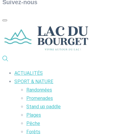
Suivez-nous
ACTUALITÉS
SPORT & NATURE
Randonnées
Promenades
Stand up paddle
Plages
Pêche
Forêts