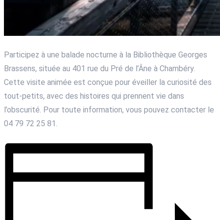
Participez à une balade nocturne à la Bibliothèque Georges
Brassens, située au 401 rue du Pré de l’Âne à Chambéry.
Cette visite animée est conçue pour éveiller la curiosité des
tout-petits, avec des histoires qui prennent vie dans
l’obscurité. Pour toute information, vous pouvez contacter le
04 79 72 25 81.