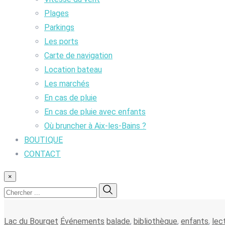
Plages
Parkings
Les ports
Carte de navigation
Location bateau
Les marchés
En cas de pluie
En cas de pluie avec enfants
Où bruncher à Aix-les-Bains ?
BOUTIQUE
CONTACT
×
Lac du Bourget
Événements
balade
,
bibliothèque
,
enfants
,
lec