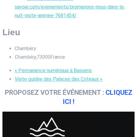
savoie.com/evenements/promenons-nous-dans-la-
nuit-visite-animee-7681454/
Lieu
Chambéry
Chambéry
,
73000
France
«
Permanence numérique à Bassens
Visite guidée des Palaces des Coteaux
»
PROPOSEZ VOTRE ÉVÉNEMENT :
CLIQUEZ
ICI !