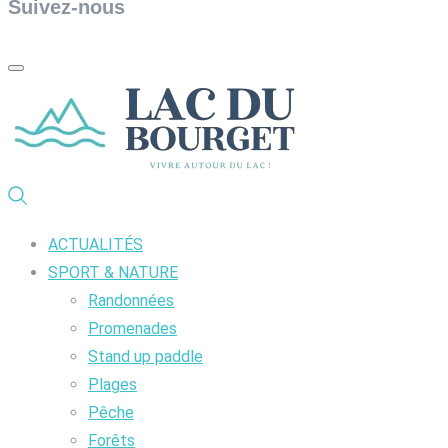
Suivez-nous
ACTUALITÉS
SPORT & NATURE
Randonnées
Promenades
Stand up paddle
Plages
Pêche
Forêts