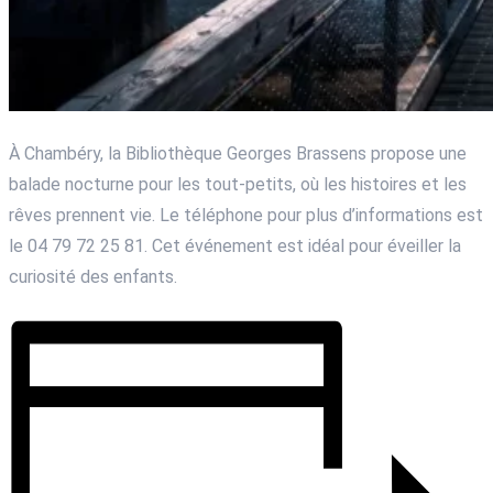
À Chambéry, la Bibliothèque Georges Brassens propose une
balade nocturne pour les tout-petits, où les histoires et les
rêves prennent vie. Le téléphone pour plus d’informations est
le 04 79 72 25 81. Cet événement est idéal pour éveiller la
curiosité des enfants.