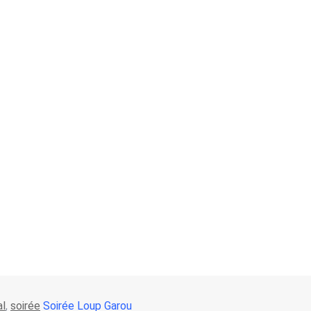
al
,
soirée
Soirée Loup Garou