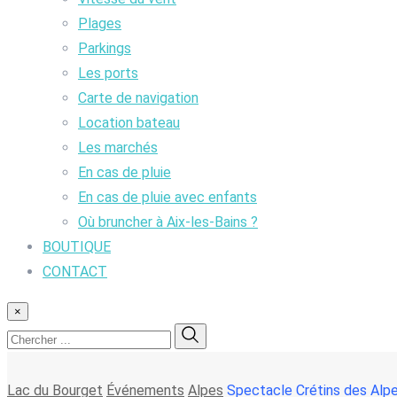
Plages
Parkings
Les ports
Carte de navigation
Location bateau
Les marchés
En cas de pluie
En cas de pluie avec enfants
Où bruncher à Aix-les-Bains ?
BOUTIQUE
CONTACT
×
Lac du Bourget
Événements
Alpes
Spectacle Crétins des Alp