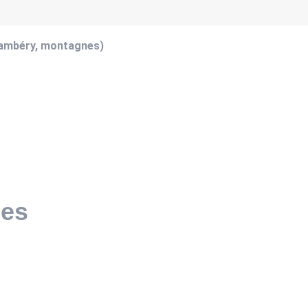
hambéry, montagnes)
pes