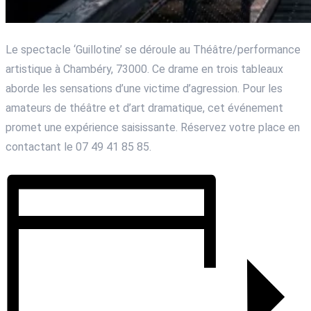
Le spectacle ‘Guillotine’ se déroule au Théâtre/performance
artistique à Chambéry, 73000. Ce drame en trois tableaux
aborde les sensations d’une victime d’agression. Pour les
amateurs de théâtre et d’art dramatique, cet événement
promet une expérience saisissante. Réservez votre place en
contactant le 07 49 41 85 85.