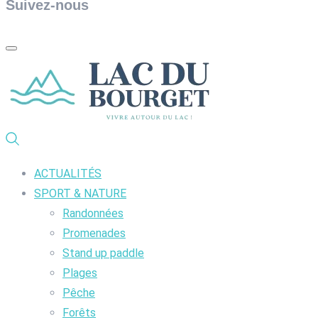
Suivez-nous
ACTUALITÉS
SPORT & NATURE
Randonnées
Promenades
Stand up paddle
Plages
Pêche
Forêts