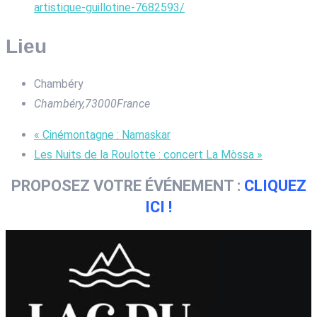
artistique-guillotine-7682593/
Lieu
Chambéry
Chambéry
,
73000
France
«
Cinémontagne : Namaskar
Les Nuits de la Roulotte : concert La Mòssa
»
PROPOSEZ VOTRE ÉVÉNEMENT :
CLIQUEZ
ICI !