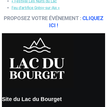
«
Festival Les Nuits du Lac
Feu d’artifice Grésy-sur-Aix
»
PROPOSEZ VOTRE ÉVÉNEMENT :
CLIQUEZ
ICI !
Site du Lac du Bourget