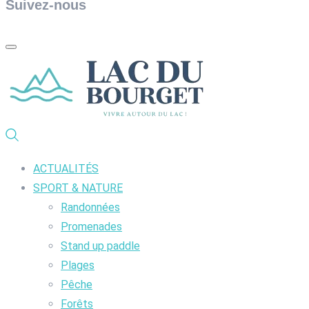
Suivez-nous
ACTUALITÉS
SPORT & NATURE
Randonnées
Promenades
Stand up paddle
Plages
Pêche
Forêts