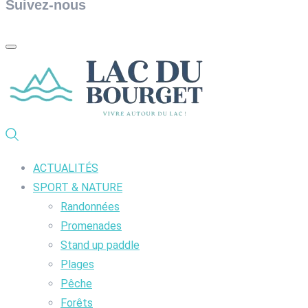
Suivez-nous
ACTUALITÉS
SPORT & NATURE
Randonnées
Promenades
Stand up paddle
Plages
Pêche
Forêts