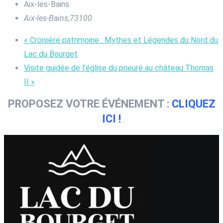
Aix-les-Bains
Aix-les-Bains
,
73100
«
Croisière patrimoine : Mythes et Légendes du Nord du
Lac du Bourget
Visite guidée de l’église du prieuré au château Thomas
II
»
PROPOSEZ VOTRE ÉVÉNEMENT :
CLIQUEZ
ICI !