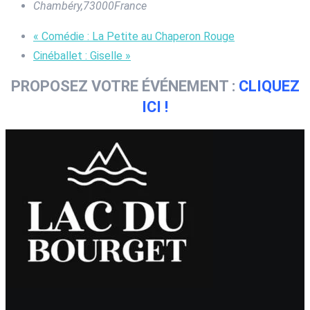
Chambéry
,
73000
France
«
Comédie : La Petite au Chaperon Rouge
Cinéballet : Giselle
»
PROPOSEZ VOTRE ÉVÉNEMENT :
CLIQUEZ
ICI !