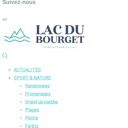
Suivez-nous
ACTUALITÉS
SPORT & NATURE
Randonnées
Promenades
Stand up paddle
Plages
Pêche
Forêts