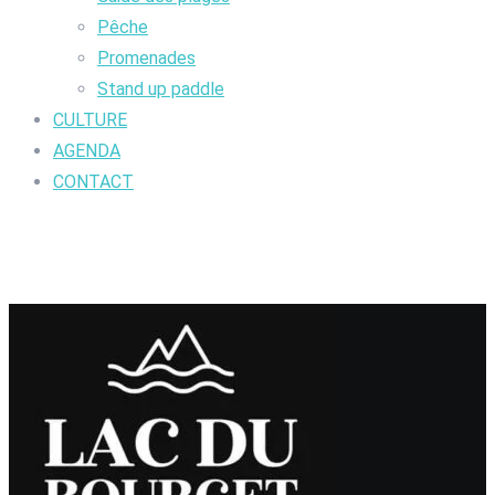
Pêche
Promenades
Stand up paddle
CULTURE
AGENDA
CONTACT