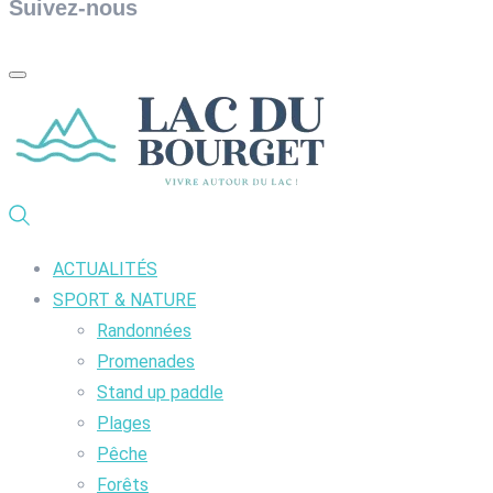
Suivez-nous
ACTUALITÉS
SPORT & NATURE
Randonnées
Promenades
Stand up paddle
Plages
Pêche
Forêts