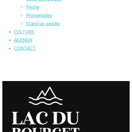
Pêche
Promenades
Stand up paddle
CULTURE
AGENDA
CONTACT