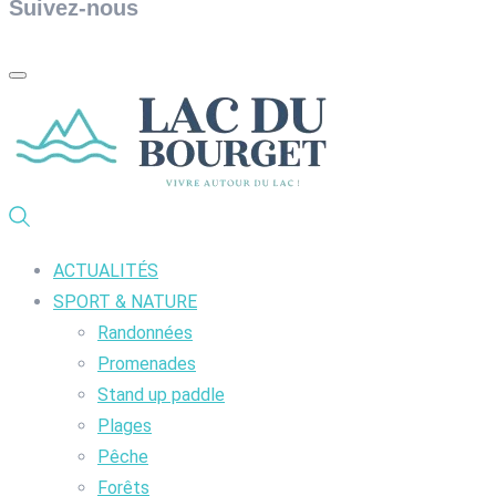
Suivez-nous
ACTUALITÉS
SPORT & NATURE
Randonnées
Promenades
Stand up paddle
Plages
Pêche
Forêts