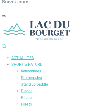
Suivez-nous
ACTUALITÉS
SPORT & NATURE
Randonnées
Promenades
Stand up paddle
Plages
Pêche
Forêts