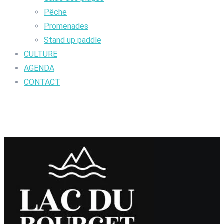
Pêche
Promenades
Stand up paddle
CULTURE
AGENDA
CONTACT