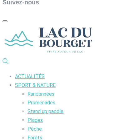
Suivez-nous
ACTUALITÉS
SPORT & NATURE
Randonnées
Promenades
Stand up paddle
Plages
Pêche
Forêts