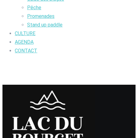
Pêche
Promenades
Stand up paddle
CULTURE
AGENDA
CONTACT