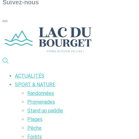
Suivez-nous
ACTUALITÉS
SPORT & NATURE
Randonnées
Promenades
Stand up paddle
Plages
Pêche
Forêts