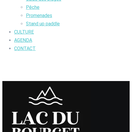
Pêche
Promenades
Stand up paddle
CULTURE
AGENDA
CONTACT