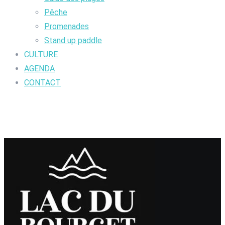
Pêche
Promenades
Stand up paddle
CULTURE
AGENDA
CONTACT