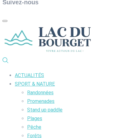
Suivez-nous
ACTUALITÉS
SPORT & NATURE
Randonnées
Promenades
Stand up paddle
Plages
Pêche
Forêts