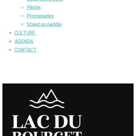
Pêche
Promenades
Stand up paddle
CULTURE
AGENDA
CONTACT