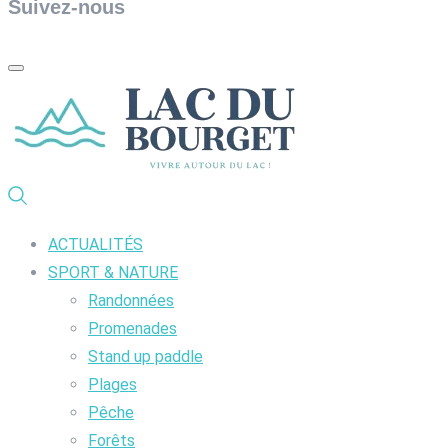
Suivez-nous
ACTUALITÉS
SPORT & NATURE
Randonnées
Promenades
Stand up paddle
Plages
Pêche
Forêts