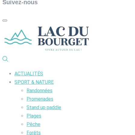
Suivez-nous
ACTUALITÉS
SPORT & NATURE
Randonnées
Promenades
Stand up paddle
Plages
Pêche
Forêts