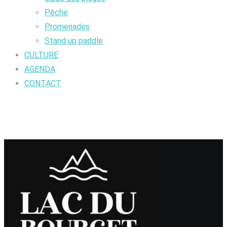
Pêche
Promenades
Stand up paddle
CULTURE
AGENDA
CONTACT