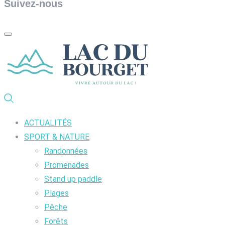
Suivez-nous
ACTUALITÉS
SPORT & NATURE
Randonnées
Promenades
Stand up paddle
Plages
Pêche
Forêts