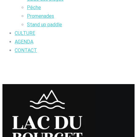
Pêche
Promenades
Stand up paddle
CULTURE
AGENDA
CONTACT