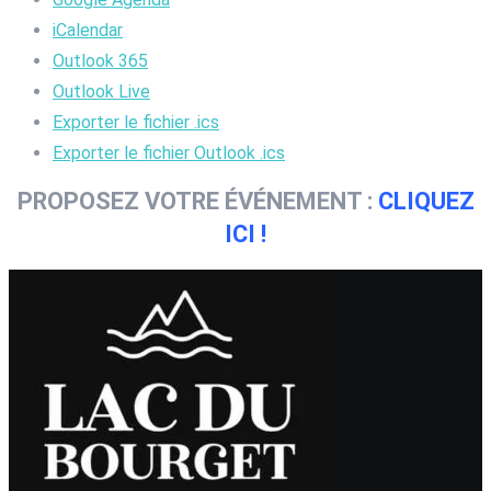
iCalendar
Outlook 365
Outlook Live
Exporter le fichier .ics
Exporter le fichier Outlook .ics
PROPOSEZ VOTRE ÉVÉNEMENT :
CLIQUEZ
ICI !