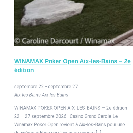
WINAMAX Poker Open Aix-les-Bains – 2e
édition
septembre 22
-
septembre 27
Aix-les-Bains
Aix-les-Bains
WINAMAX POKER OPEN AIX-LES-BAINS — 2e édition
22 – 27 septembre 2026 · Casino Grand Cercle Le
Winamax Poker Open revient à Aix-les-Bains pour une
deuxième édition qui s'annonce encore […]