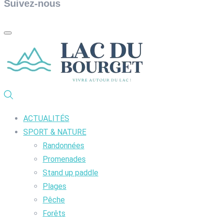
Suivez-nous
ACTUALITÉS
SPORT & NATURE
Randonnées
Promenades
Stand up paddle
Plages
Pêche
Forêts