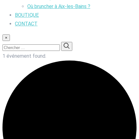
Où bruncher à Aix-les-Bains ?
BOUTIQUE
CONTACT
×
1 événement found.