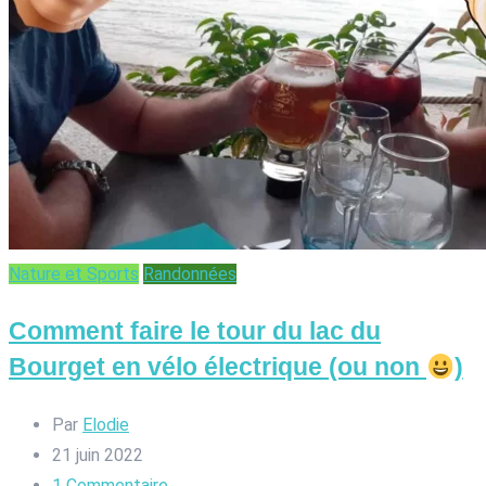
Nature et Sports
Randonnées
Comment faire le tour du lac du
Bourget en vélo électrique (ou non
)
Par
Elodie
21 juin 2022
1
Commentaire