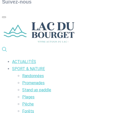
Suivez-nous
ACTUALITÉS
SPORT & NATURE
Randonnées
Promenades
Stand up paddle
Plages
Pêche
Forêts