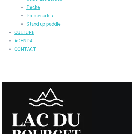
Pêche
Promenades
Stand up paddle
CULTURE
AGENDA
CONTACT