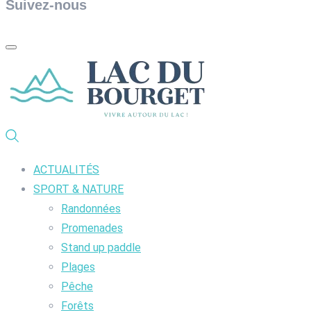
Suivez-nous
ACTUALITÉS
SPORT & NATURE
Randonnées
Promenades
Stand up paddle
Plages
Pêche
Forêts