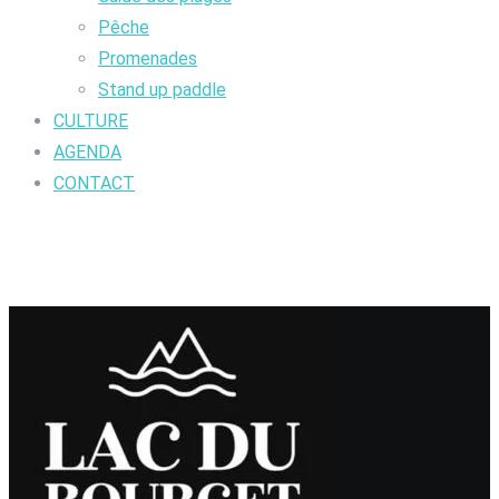
Pêche
Promenades
Stand up paddle
CULTURE
AGENDA
CONTACT