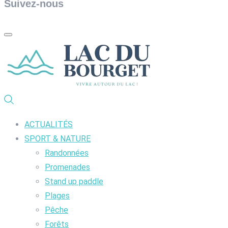
Suivez-nous
ACTUALITÉS
SPORT & NATURE
Randonnées
Promenades
Stand up paddle
Plages
Pêche
Forêts