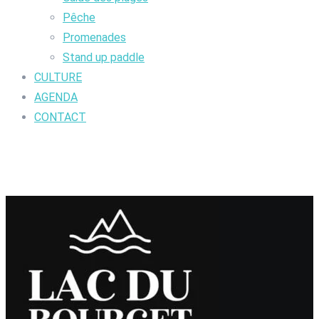
Pêche
Promenades
Stand up paddle
CULTURE
AGENDA
CONTACT