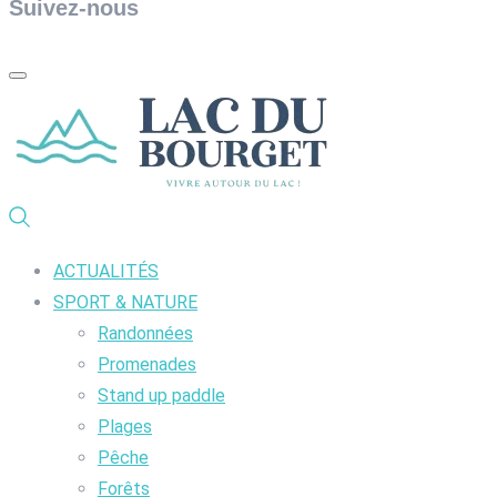
Suivez-nous
ACTUALITÉS
SPORT & NATURE
Randonnées
Promenades
Stand up paddle
Plages
Pêche
Forêts