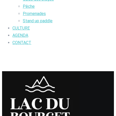
Pêche
Promenades
Stand up paddle
CULTURE
AGENDA
CONTACT