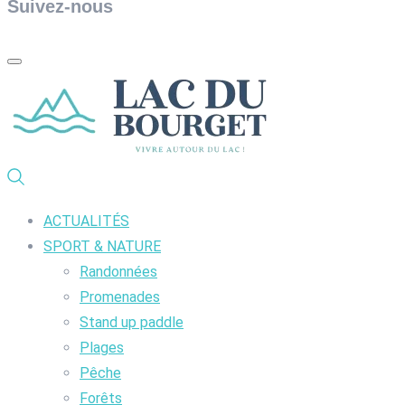
Suivez-nous
ACTUALITÉS
SPORT & NATURE
Randonnées
Promenades
Stand up paddle
Plages
Pêche
Forêts