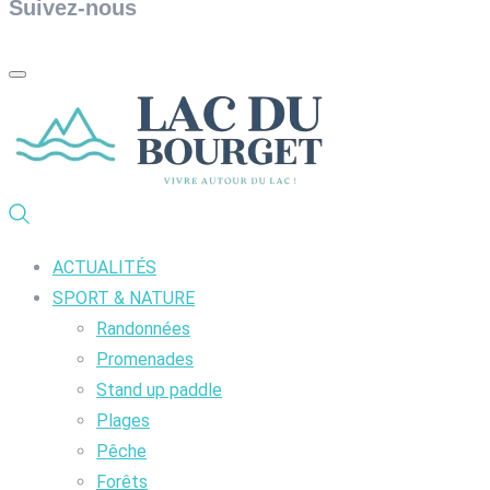
Suivez-nous
ACTUALITÉS
SPORT & NATURE
Randonnées
Promenades
Stand up paddle
Plages
Pêche
Forêts