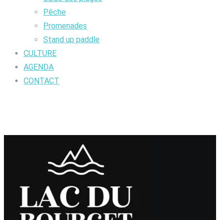
Pêche
Promenades
Stand up paddle
CULTURE
AGENDA
CONTACT