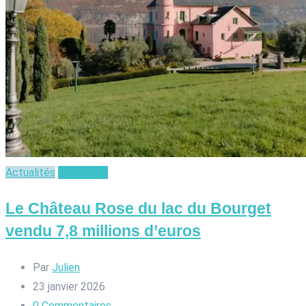
Actualités
Immobilier
Le Château Rose du lac du Bourget
vendu 7,8 millions d’euros
Par
Julien
23 janvier 2026
0
Commentaires