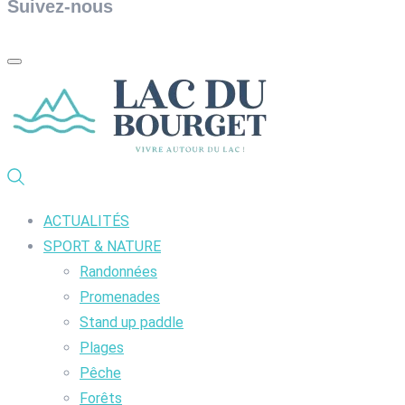
Suivez-nous
ACTUALITÉS
SPORT & NATURE
Randonnées
Promenades
Stand up paddle
Plages
Pêche
Forêts