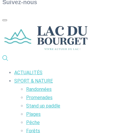
Suivez-nous
ACTUALITÉS
SPORT & NATURE
Randonnées
Promenades
Stand up paddle
Plages
Pêche
Forêts