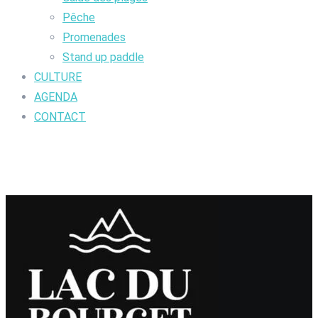
Pêche
Promenades
Stand up paddle
CULTURE
AGENDA
CONTACT