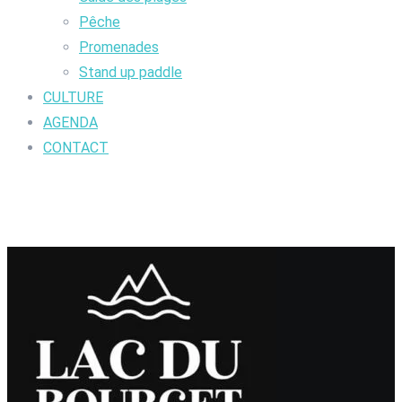
Pêche
Promenades
Stand up paddle
CULTURE
AGENDA
CONTACT