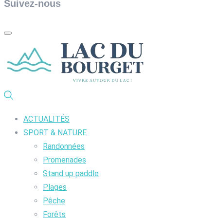
Suivez-nous
ACTUALITÉS
SPORT & NATURE
Randonnées
Promenades
Stand up paddle
Plages
Pêche
Forêts