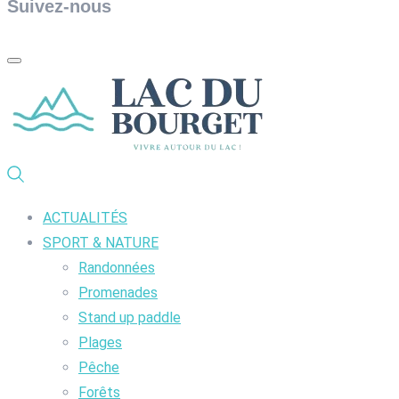
Suivez-nous
ACTUALITÉS
SPORT & NATURE
Randonnées
Promenades
Stand up paddle
Plages
Pêche
Forêts