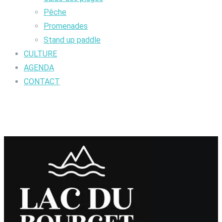
Pêche
Promenades
Stand up paddle
CULTURE
AGENDA
CONTACT