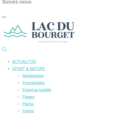
Suivez-nous
ACTUALITÉS
SPORT & NATURE
Randonnées
Promenades
Stand up paddle
Plages
Pêche
Forêts