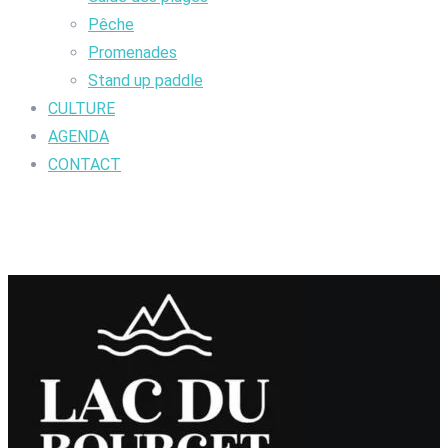
Pêche
Promenades
Stand up paddle
CULTURE
AGENDA
CONTACT