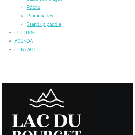
Pêche
Promenades
Stand up paddle
CULTURE
AGENDA
CONTACT