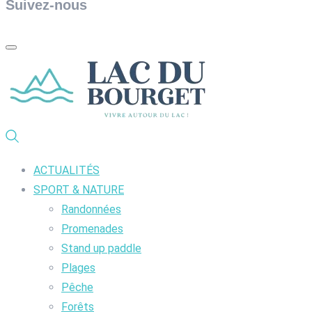
Suivez-nous
ACTUALITÉS
SPORT & NATURE
Randonnées
Promenades
Stand up paddle
Plages
Pêche
Forêts