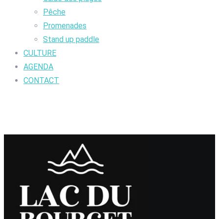
Pêche
Promenades
Stand up paddle
CULTURE
AGENDA
CONTACT