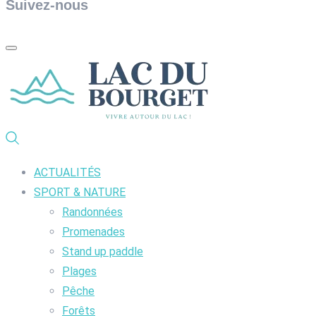
Suivez-nous
ACTUALITÉS
SPORT & NATURE
Randonnées
Promenades
Stand up paddle
Plages
Pêche
Forêts