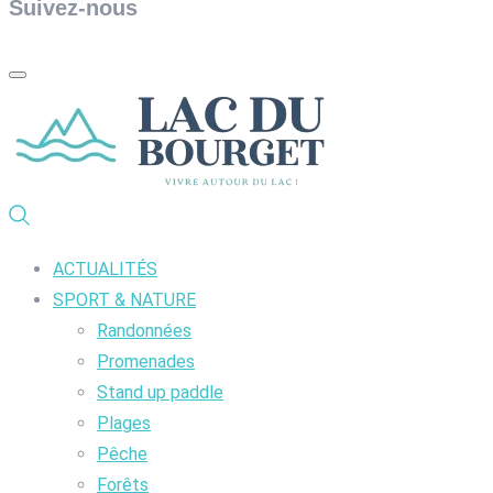
Suivez-nous
ACTUALITÉS
SPORT & NATURE
Randonnées
Promenades
Stand up paddle
Plages
Pêche
Forêts