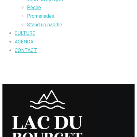
Pêche
Promenades
Stand up paddle
CULTURE
AGENDA
CONTACT